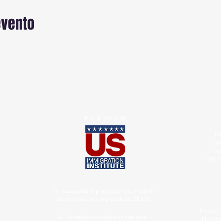
evento
BACK TO TOP
1 (
in
ww
6900 
Formacion clara, practica y responsable
sobre el sistema migratorio de EE.UU
Más de 1
⚠️ Contenido educativo únicamente.
hispana