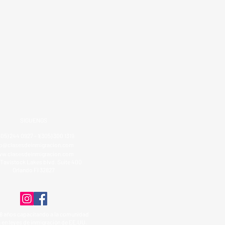
SIGUENOS
305) 244 0927 - 1(305) 300 1319
fo@clasesdeinmigracion.com
w.clasesdeinmigracion.com
Tavistock Lakes blvd. Suite 400
Orlando Fl 32827
8 años capacitando a la comunidad
 en leyes de inmigración de EE.UU.