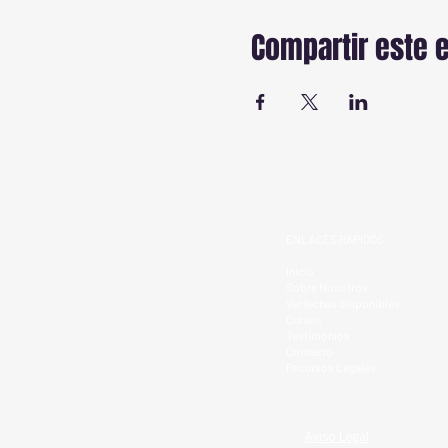
Compartir este 
ENLACES RAPIDOS
Inicio
Sobre Nosotros
Ver fechas disponibles
Cursos
Testimonios
Contacto
Recursos Legales
Aviso Legal