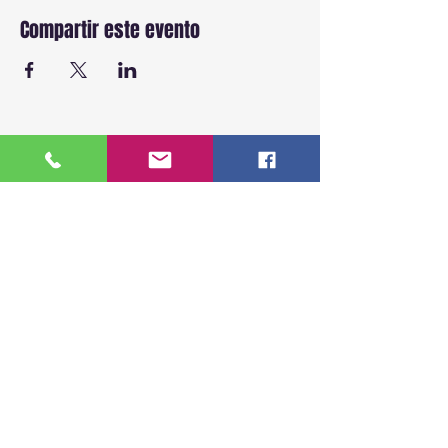
Compartir este evento
BACK TO TOP
ENLACES RAPIDOS
Inicio
Sobre Nosotros
Ver fechas disponibles
Cursos
Más de 18 años capacitando a la
Testimonios
comunidad hispana en leyes de
Contacto
inmigración de EE.UU.
Recursos Legales
Clases presenciales, virtuales y privadas.
Aviso Legal
SIGUENOS