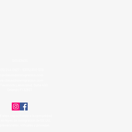
SIGUENOS
305) 244 0927 - 1(305) 300 1319
fo@clasesdeinmigracion.com
w.clasesdeinmigracion.com
Tavistock Lakes blvd. Suite 400
Orlando Fl 32827
8 años capacitando a la comunidad
 en leyes de inmigración de EE.UU.
presenciales, virtuales y privadas.