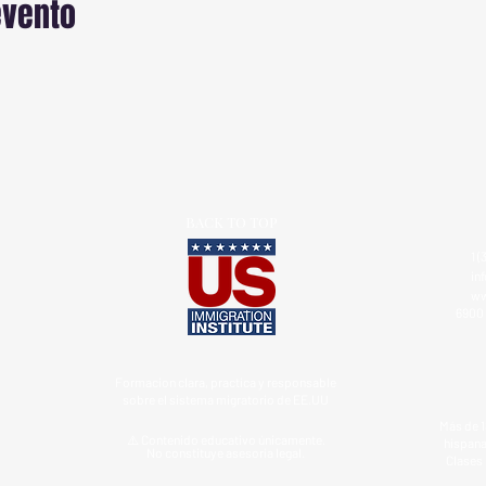
evento
BACK TO TOP
1 (
in
ww
6900 
Formacion clara, practica y responsable
sobre el sistema migratorio de EE.UU
Más de 1
⚠️ Contenido educativo únicamente.
hispana
No constituye asesoría legal.
Clases 