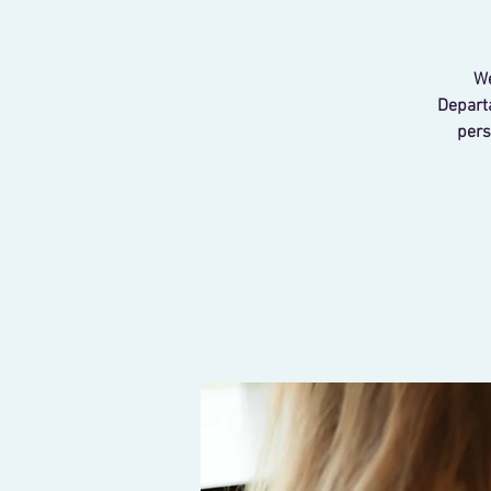
We
Departa
pers