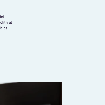
del
fit y al
icios