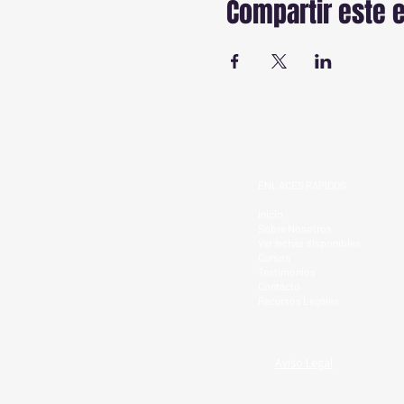
Compartir este 
ENLACES RAPIDOS
Inicio
Sobre Nosotros
Ver fechas disponibles
Cursos
Testimonios
Contacto
Recursos Legales
Aviso Legal