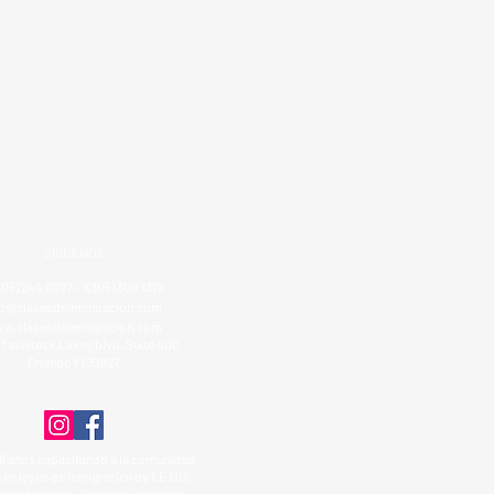
SIGUENOS
305) 244 0927 - 1(305) 300 1319
fo@clasesdeinmigracion.com
w.clasesdeinmigracion.com
Tavistock Lakes blvd. Suite 400
Orlando Fl 32827
8 años capacitando a la comunidad
 en leyes de inmigración de EE.UU.