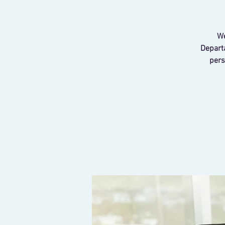
We
Departa
pers