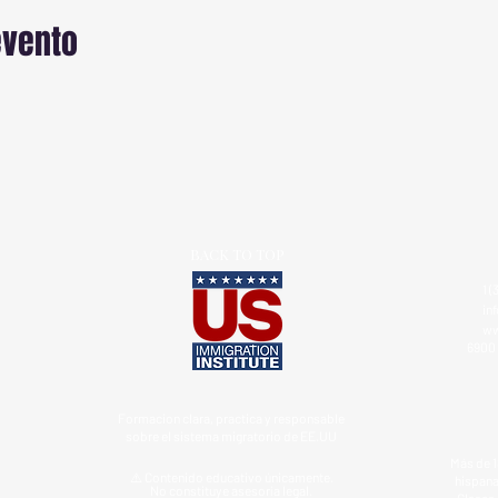
evento
BACK TO TOP
1 (
in
ww
6900 
Formacion clara, practica y responsable
sobre el sistema migratorio de EE.UU
Más de 1
⚠️ Contenido educativo únicamente.
hispana
No constituye asesoría legal.