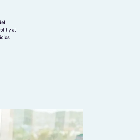
del
fit y al
icios