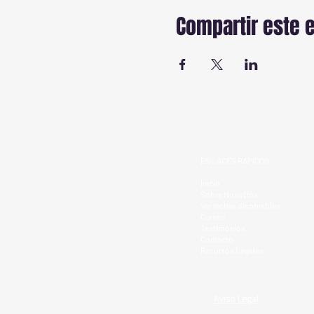
Compartir este 
ENLACES RAPIDOS
Inicio
Sobre Nosotros
Ver fechas disponibles
Cursos
Testimonios
Contacto
Recursos Legales
Aviso Legal