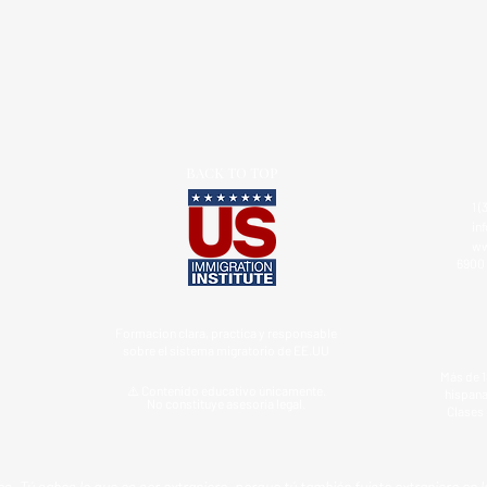
BACK TO TOP
1 (
in
ww
6900 
Formacion clara, practica y responsable
sobre el sistema migratorio de EE.UU
Más de 1
⚠️ Contenido educativo únicamente.
hispana
No constituye asesoría legal.
Clases 
s. Tú sabes lo que es ser extranjero, porque tú también fuiste extranjero en l