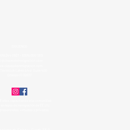
SIGUENOS
305) 244 0927 - 1(305) 300 1319
fo@clasesdeinmigracion.com
w.clasesdeinmigracion.com
Tavistock Lakes blvd. Suite 400
Orlando Fl 32827
8 años capacitando a la comunidad
 en leyes de inmigración de EE.UU.
presenciales, virtuales y privadas.
a tierra de Egipto» Éxodo 23:9