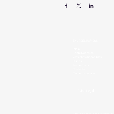
ENLACES RAPIDOS
Inicio
Sobre Nosotros
Ver fechas disponibles
Cursos
Testimonios
Contacto
Recursos Legales
Aviso Legal
»No oprimas a los extranjero