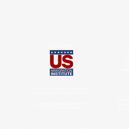
BACK TO TOP
1 (
in
ww
6900 
Formacion clara, practica y responsable
sobre el sistema migratorio de EE.UU
Más de 1
⚠️ Contenido educativo únicamente.
hispana
No constituye asesoría legal.
Clases 
s. Tú sabes lo que es ser extranjero, porque tú también fuiste extranjero en l