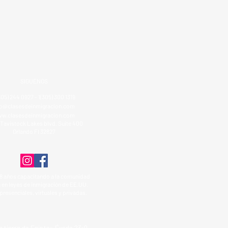
SIGUENOS
305) 244 0927 - 1(305) 300 1319
fo@clasesdeinmigracion.com
w.clasesdeinmigracion.com
Tavistock Lakes blvd. Suite 400
Orlando Fl 32827
8 años capacitando a la comunidad
 en leyes de inmigración de EE.UU.
presenciales, virtuales y privadas.
a tierra de Egipto» Éxodo 23:9