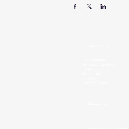
ENLACES RAPIDOS
Inicio
Sobre Nosotros
Ver fechas disponibles
Cursos
Testimonios
Contacto
Recursos Legales
Aviso Legal
»No oprimas a los extranjero