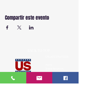
Compartir este evento
BACK TO TOP
ENLACES RAPIDOS
Inicio
Sobre Nosotros
Ver fechas disponibles
Cursos
Más de 18 años capacitando a la
Testimonios
comunidad hispana en leyes de
Contacto
inmigración de EE.UU.
Recursos Legales
Clases presenciales, virtuales y privadas.
Aviso Legal
SIGUENOS