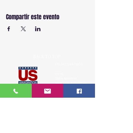
Compartir este evento
BACK TO TOP
ENLACES RAPIDOS
Inicio
Sobre Nosotros
Ver fechas disponibles
Cursos
Más de 18 años capacitando a la
Testimonios
comunidad hispana en leyes de
Contacto
inmigración de EE.UU.
Recursos Legales
Clases presenciales, virtuales y privadas.
Aviso Legal
SIGUENOS