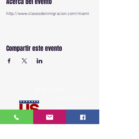
Acerca del evento
http://www.clasesdeinmigracion.com/miami
Compartir este evento
BACK TO TOP
ENLACES RAPIDOS
Inicio
Sobre Nosotros
Ver fechas disponibles
Cursos
Más de 18 años capacitando a la
Testimonios
comunidad hispana en leyes de
Contacto
inmigración de EE.UU.
Recursos Legales
Clases presenciales, virtuales y privadas.