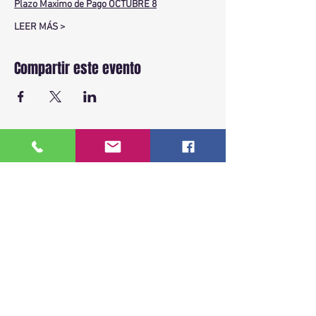
Plazo Maximo de Pago OCTUBRE 8
LEER MÁS >
Compartir este evento
BACK TO TOP
ENLACES RAPIDOS
Inicio
Sobre Nosotros
Ver fechas disponibles
Cursos
Más de 18 años capacitando a la
Testimonios
comunidad hispana en leyes de
Contacto
inmigración de EE.UU.
Recursos Legales
Clases presenciales, virtuales y privadas.
Aviso Legal