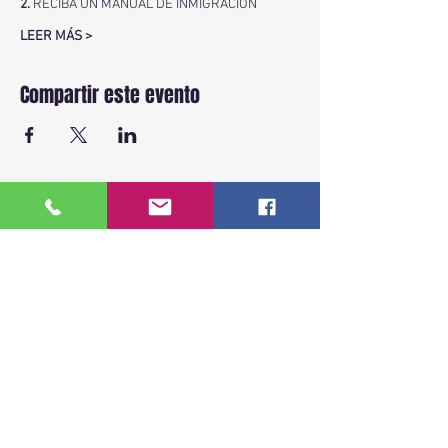
2.
 RECIBA UN MANUAL DE INMIGRACIÓN
LEER MÁS >
Compartir este evento
BACK TO TOP
ENLACES RAPIDOS
Inicio
Sobre Nosotros
Ver fechas disponibles
Cursos
Más de 18 años capacitando a la
Testimonios
comunidad hispana en leyes de
Contacto
inmigración de EE.UU.
Recursos Legales
Clases presenciales, virtuales y privadas.
Aviso Legal