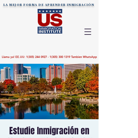
LA MEJOR FORMA DE APRENDER
INMIGRACIÓN
Llama ya! EE.UU:
1(305) 244 0927 - 1(305)
300 1319
Tambien WhatsApp
Estudie Inmigración en