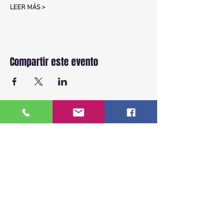
LEER MÁS >
Compartir este evento
BACK TO TOP
ENLACES RAPIDOS
Inicio
Sobre Nosotros
Ver fechas disponibles
Cursos
Más de 18 años capacitando a la
Testimonios
comunidad hispana en leyes de
Contacto
inmigración de EE.UU.
Recursos Legales
Clases presenciales, virtuales y privadas.