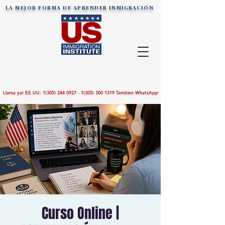
LA MEJOR FORMA DE APRENDER
INMIGRACIÓN
Llama ya! EE.UU:
1(305) 244 0927 - 1(305)
300 1319
Tambien WhatsApp
Curso Online |