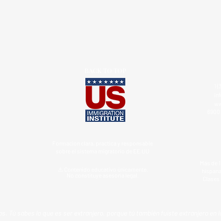
BACK TO TOP
1 (
in
ww
6900 
Formacion clara, practica y responsable
sobre el sistema migratorio de EE.UU
Más de 1
⚠️ Contenido educativo únicamente.
hispana
No constituye asesoría legal.
Clases 
s. Tú sabes lo que es ser extranjero, porque tú también fuiste extranjero en l