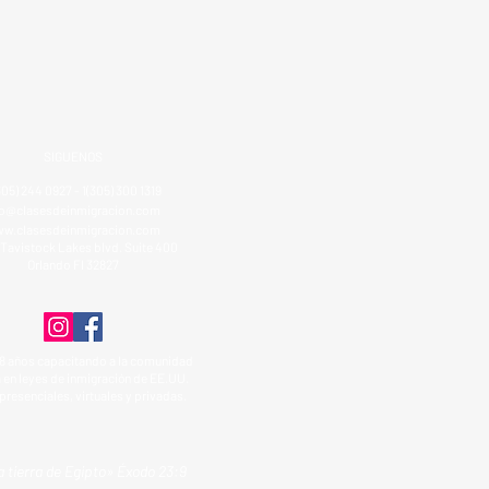
SIGUENOS
305) 244 0927 - 1(305) 300 1319
fo@clasesdeinmigracion.com
w.clasesdeinmigracion.com
Tavistock Lakes blvd. Suite 400
Orlando Fl 32827
8 años capacitando a la comunidad
 en leyes de inmigración de EE.UU.
presenciales, virtuales y privadas.
a tierra de Egipto» Éxodo 23:9