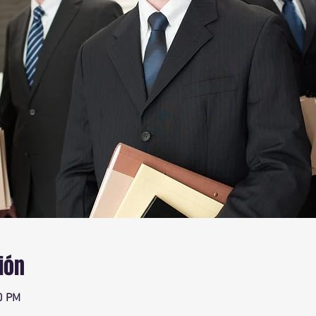
ión
0 PM