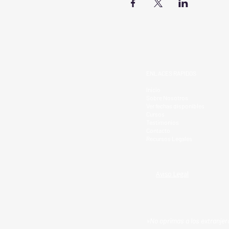
ENLACES RAPIDOS
Inicio
Sobre Nosotros
Ver fechas disponibles
Cursos
Testimonios
Contacto
Recursos Legales
Aviso Legal
»No oprimas a los extranjero