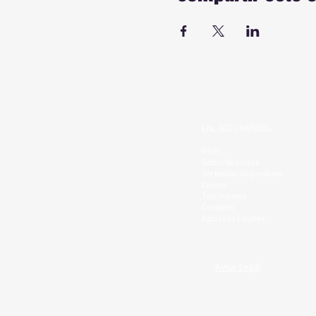
ENLACES RAPIDOS
Inicio
Sobre Nosotros
Ver fechas disponibles
Cursos
Testimonios
Contacto
Recursos Legales
Aviso Legal