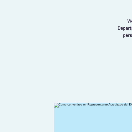
We
Departa
pers