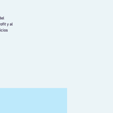
del
fit y al
icios