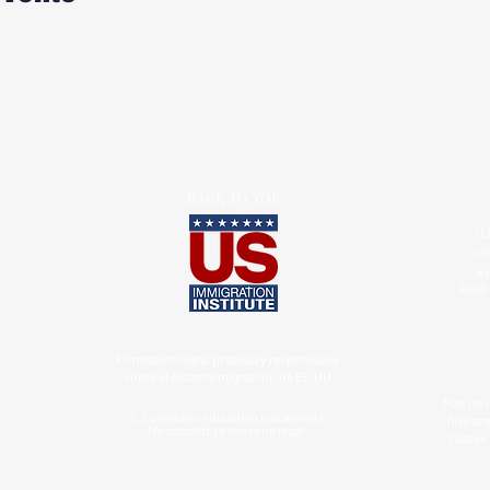
BACK TO TOP
1 (
in
ww
6900 
Formacion clara, practica y responsable
sobre el sistema migratorio de EE.UU
Más de 1
⚠️ Contenido educativo únicamente.
hispana
No constituye asesoría legal.
Clases 