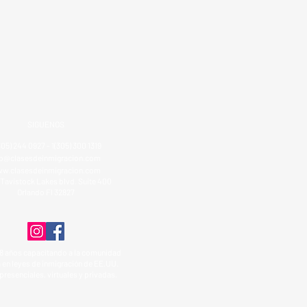
SIGUENOS
305) 244 0927 - 1(305) 300 1319
fo@clasesdeinmigracion.com
w.clasesdeinmigracion.com
Tavistock Lakes blvd. Suite 400
Orlando Fl 32827
8 años capacitando a la comunidad
 en leyes de inmigración de EE.UU.
presenciales, virtuales y privadas.