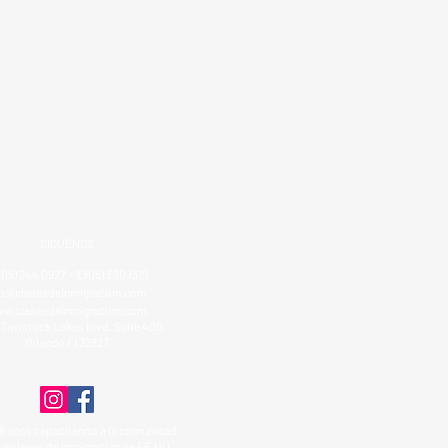
SIGUENOS
305) 244 0927 - 1(305) 300 1319
fo@clasesdeinmigracion.com
w.clasesdeinmigracion.com
Tavistock Lakes blvd. Suite 400
Orlando Fl 32827
8 años capacitando a la comunidad
 en leyes de inmigración de EE.UU.