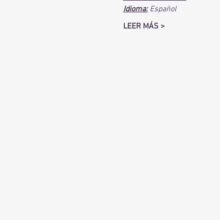
Idioma:
 Español
LEER MÁS >