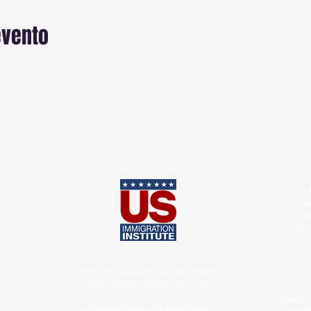
evento
BACK TO TOP
1 (
in
ww
6900 
Formacion clara, practica y responsable
sobre el sistema migratorio de EE.UU
Más de 1
⚠️ Contenido educativo únicamente.
hispana