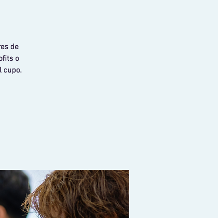
res de
fits o
l cupo.