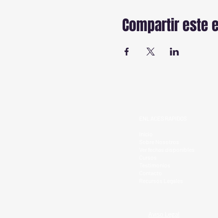
Compartir este 
ENLACES RAPIDOS
Inicio
Sobre Nosotros
Ver fechas disponibles
Cursos
Testimonios
Contacto
Recursos Legales
Aviso Legal