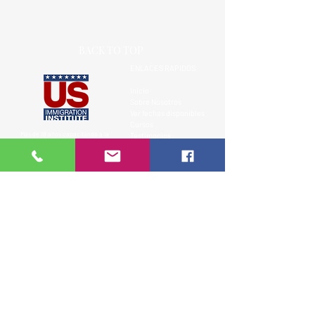
BACK TO TOP
ENLACES RAPIDOS
Inicio
Sobre Nosotros
Ver fechas disponibles
Cursos
Más de 18 años capacitando a la
Testimonios
comunidad hispana en leyes de
Contacto
inmigración de EE.UU.
Recursos Legales
Clases presenciales, virtuales y privadas.
Aviso Legal
SIGUENOS
Formacion clara, practica y responsable sobre el sistema
migratorio de EE.UU
1 (305) 244 0927 - 1(305)
300 1319
info@clasesdeinmigracion.com
www.clasesdeinmigracion.com