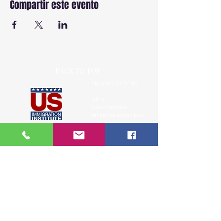
Compartir este evento
BACK TO TOP
ENLACES RAPIDOS
Inicio
Sobre Nosotros
Ver fechas disponibles
Cursos
Más de 18 años capacitando a la
Testimonios
comunidad hispana en leyes de
Contacto
inmigración de EE.UU.
Recursos Legales
Clases presenciales, virtuales y privadas.
Aviso Legal
SIGUENOS
Formacion clara, practica y responsable sobre el sistema