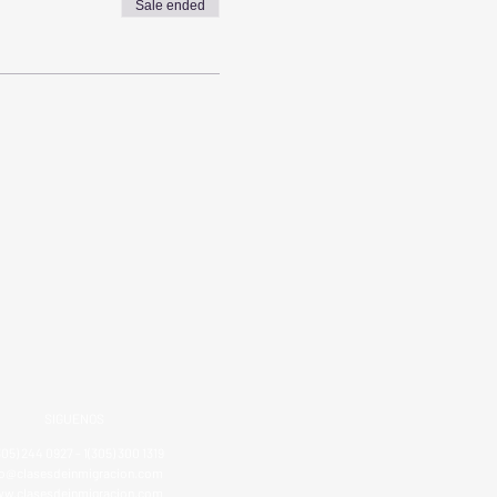
Sale ended
SIGUENOS
305) 244 0927 - 1(305) 300 1319
fo@clasesdeinmigracion.com
w.clasesdeinmigracion.com