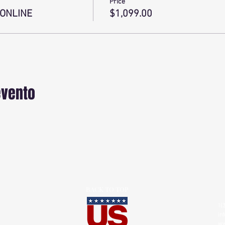
Price
 ONLINE
$1,099.00
evento
BACK TO TOP
1 (
in
ww