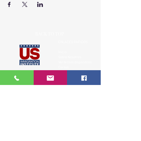
BACK TO TOP
ENLACES RAPIDOS
Inicio
Sobre Nosotros
Ver fechas disponibles
Cursos
Más de 18 años capacitando a la
Testimonios
comunidad hispana en leyes de
Contacto
inmigración de EE.UU.
Recursos Legales
Clases presenciales, virtuales y privadas.
Aviso Legal
SIGUENOS
Formacion clara, practica y responsable sobre el sistema
migratorio de EE.UU
1 (305) 244 0927 - 1(305)
300 1319