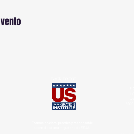
evento
BACK TO TOP
1 (
in
ww
6900 
Formacion clara, practica y responsable
sobre el sistema migratorio de EE.UU