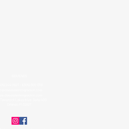
SIGUENOS
305) 244 0927 - 1(305) 300 1319
fo@clasesdeinmigracion.com
w.clasesdeinmigracion.com
Tavistock Lakes blvd. Suite 400
Orlando Fl 32827