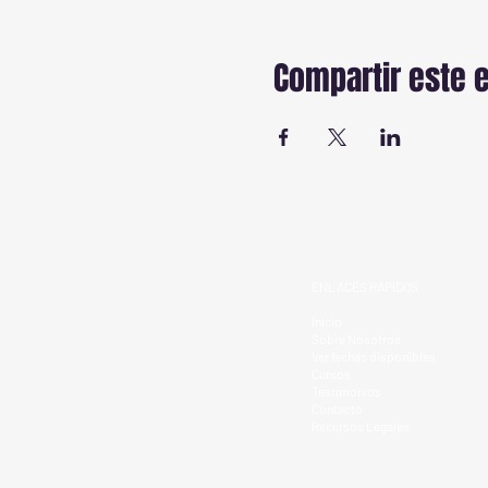
Compartir este 
ENLACES RAPIDOS
Inicio
Sobre Nosotros
Ver fechas disponibles
Cursos
Testimonios
Contacto
Recursos Legales