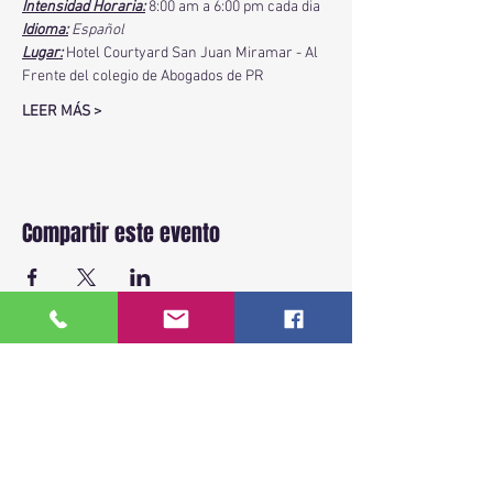
Intensidad Horaria:
 8:00 am a 6:00 pm cada dia 
Idioma:
 Español
Lugar:
Hotel Courtyard San Juan Miramar - Al 
Frente del colegio de Abogados de PR
LEER MÁS >
Compartir este evento
BACK TO TOP
ENLACES RAPIDOS
Inicio
Sobre Nosotros
Ver fechas disponibles