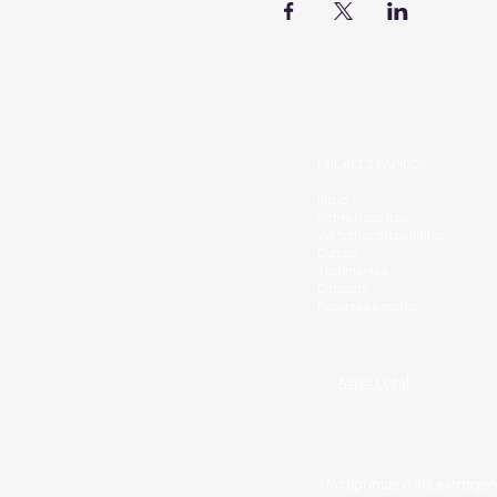
ENLACES RAPIDOS
Inicio
Sobre Nosotros
Ver fechas disponibles
Cursos
Testimonios
Contacto
Recursos Legales
Aviso Legal
»No oprimas a los extranjero