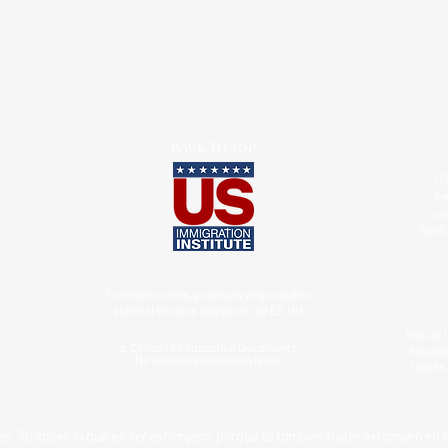
BACK TO TOP
1 (
in
ww
6900 
Formacion clara, practica y responsable
sobre el sistema migratorio de EE.UU
Más de 1
⚠️ Contenido educativo únicamente.
hispana
No constituye asesoría legal.
Clases 
s. Tú sabes lo que es ser extranjero, porque tú también fuiste extranjero en l