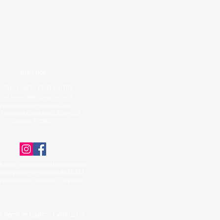
SIGUENOS
305) 244 0927 - 1(305) 300 1319
fo@clasesdeinmigracion.com
w.clasesdeinmigracion.com
Tavistock Lakes blvd. Suite 400
Orlando Fl 32827
8 años capacitando a la comunidad
 en leyes de inmigración de EE.UU.
presenciales, virtuales y privadas.
a tierra de Egipto» Éxodo 23:9